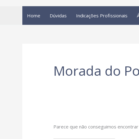
Ir
Pesquisar
Home
Dúvidas
Indicações Profissionais
para
por:
o
conteúdo
Morada do Po
Parece que não conseguimos encontrar 