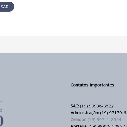
Contatos Importantes
SAC:
(19) 99936-8522
Administração:
(19) 97179-6
Zelador:
(19) 99741-8554
Portaria:
(19) 99926-5295 / 